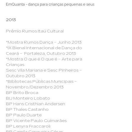
EmQuanta - dança para crianças pequenas e seus pais
2013
Prêmio Rumos Itaú Cultural
*Mostra Rumos Dança – Junho 2013
*IX Bienal Internacional de Dança do
Ceará – Fortaleza, Outubro 2013
*Mostra O que é O que é – Arte para
Crianças
Sesc Vila Mariana e Sesc Pinheiros –
Outubro 2013
*Bibliotecas Públicas Municipais –
Novembro/Dezembro 2013
BP Brito Broca
BIJ Monteiro Lobato
BP Hans Cristhian Andersen
BP Thales Castanho
BP Paulo Duarte
BP Vicente Paulo Guimarães
BP Lenyra Fraccaroli
BP Camila Cerqueira César