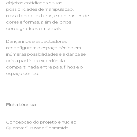
objetos cotidianos e suas
possibilidades de manipulação,
ressaltando texturas, e contrastes de
cores e formas, além de jogos
coreográficos e musicais.
Dançarinos e espectadores
reconfiguram o espaço cênico em
inúmeras possibilidades e a dança se
cria a partir da experiência
compartilhada entre pais, filhos e o
espaço cênico.
Ficha técnica
Concepção do projeto e núcleo
Quanta: Suzzana Schmmidt