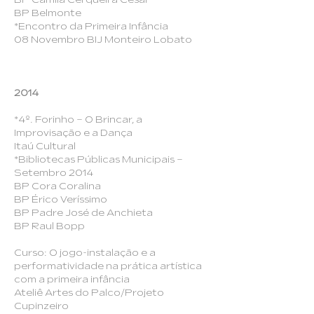
BP Belmonte
*Encontro da Primeira Infância
08 Novembro BIJ Monteiro Lobato
2014
*4º. Forinho – O Brincar, a
Improvisação e a Dança
Itaú Cultural
*Bibliotecas Públicas Municipais –
Setembro 2014
BP Cora Coralina
BP Érico Veríssimo
BP Padre José de Anchieta
BP Raul Bopp
Curso: O jogo-instalação e a
performatividade na prática artística
com a primeira infância
Ateliê Artes do Palco/Projeto
Cupinzeiro