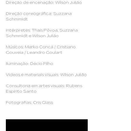
Direção de encenação: Wilson Julião
Direção coreográfica: Suzzana
Schmmidt
Intérpretes: Thaís Póvoa, Suzzana
Schmmidt e Wilson Julião
Músicos: Marko Concá / Cristiano
Gouveia / Leandro Goulart
Iluminação: Décio Filho
Videos e materiais visuais: Wilson Julião
Consultoria em artes visuais: Rubens
Espírito Santo
Fotografias: Cris Glass