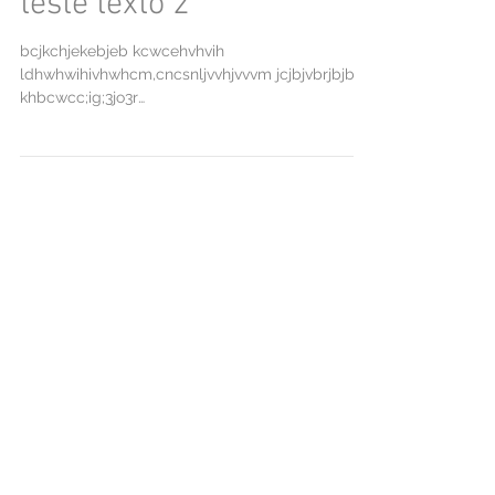
teste texto 2
bcjkchjekebjeb kcwcehvhvih
ldhwhwihivhwhcm,cncsnljvvhjvvvm jcjbjvbrjbjbrj
khbcwcc;ig;3jo3r
jbcjbvhrbfhrbhkbckcbkhcbhcbbcbkjb
Revista Bagunça
Proposta de workshop – arte para a primeira
infância Suzana Schmidt e Wilson Julião
Corporalidade infantil e espaços relacionais:
entre o...