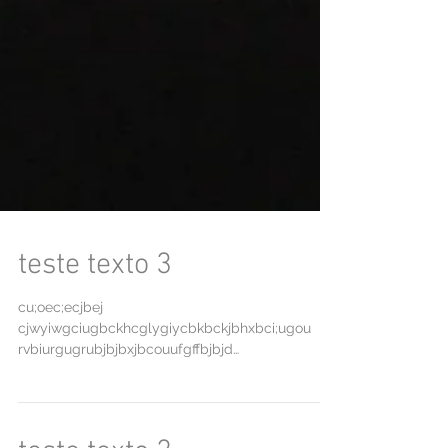
teste texto 3
cu;oec;ecjbej
cjwyiwgciugbckhcglygiycbkbckjbhxbci;ugou
rvbiurgugrubjbjbxjbcouufgffbjbjd
rfhugiyghbchbcyfvfhbkbkjbxcjbadcjbwj